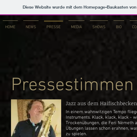
Diese Website wurde mit dem Homepage-Baukasten vo
HOME
NEWS
PRESSE
MEDIA
SHOWS
BIO
C
Pressestimmen
Jazz aus dem Haifischbecken
In einem wahnwitzigen Tempo flieg
Instruments. Klack, klack, klack - w
Trockenübungen, die Feri Nèmeth a
Übungen lassen schon erahnen, was 
zu spielen.