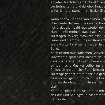
Angeles. Nachdem er dort mit Sze
die Bühne teilte und darüber hinau
unterrichtete, stehen ihm in der Sta
Wenn der 52-Jährige von seinen Erl
über beide Backen: «Das war schon t
hoffe, dass ich bald mal wieder do
Man könnte meinen, dass nach Konze
Jazztagen im Vergleich verblasst, F
Feuer und Flamme für sein Konzert b
erste Konzert mit seiner neuen Gr
Band.
Nach ersten musikalischen Gehvers
Jahrzehnte später mit diesem Neuan
dass ich gerade in Düren meine er
sympathische Musiker selber ins Gr
Gleichzeitig freut sich Feri Nèmeth
Jazztage gehört, hätte aber nie geda
dass es mir gelingt, mich in die Dü
Und als Beruhigung für Henner Schm
statt.
Nèmeth spielt dann zusammen mit M
an Bass und Schlagzeug zusammen i
Gemeinde.